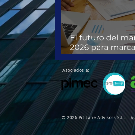
El futuro del mar
2026 para marca
profesionales
Asociados a:
© 2026 Pit Lane Advisors S.L.
Av