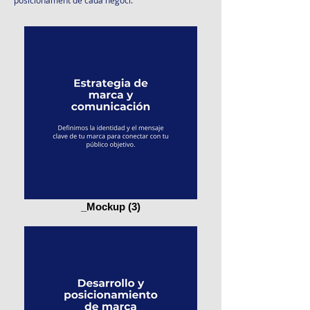
posicionament de cada negoci.
_Mockup (3)