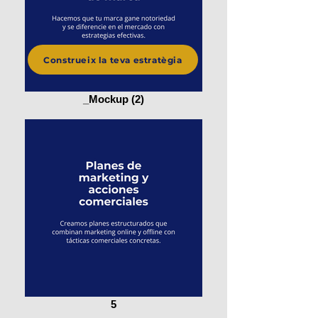
Construeix la teva estratègia
_Mockup (2)
5