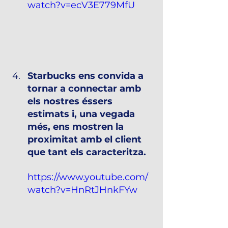
watch?v=ecV3E779MfU
Starbucks ens convida a 
tornar a connectar amb 
els nostres éssers 
estimats i, una vegada 
més, ens mostren la 
proximitat amb el client 
que tant els caracteritza.
https://www.youtube.com/
watch?v=HnRtJHnkFYw