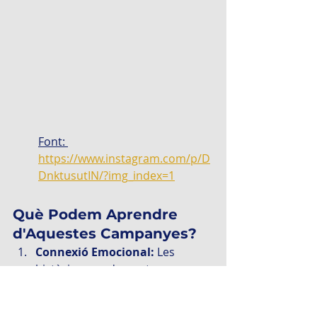
Font: 
https://www.instagram.com/p/D
DnktusutIN/?img_index=1
Què Podem Aprendre 
d'Aquestes Campanyes?
Connexió Emocional: 
Les 
històries que desperten 
emocions sempre triomfen.
Innovació:
 Utilitzar tecnologia 