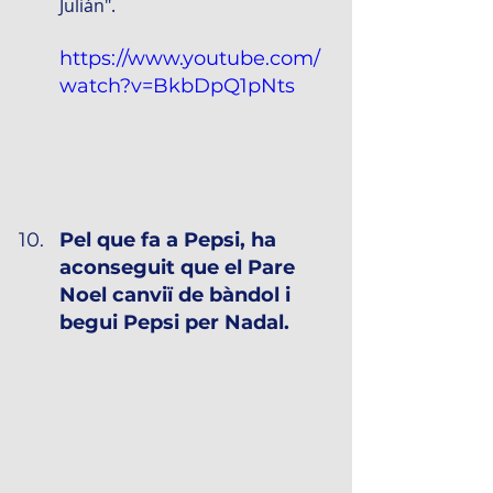
Julián".
https://www.youtube.com/
watch?v=BkbDpQ1pNts
Pel que fa a Pepsi, ha 
aconseguit que el Pare 
Noel canviï de bàndol i 
begui Pepsi per Nadal.