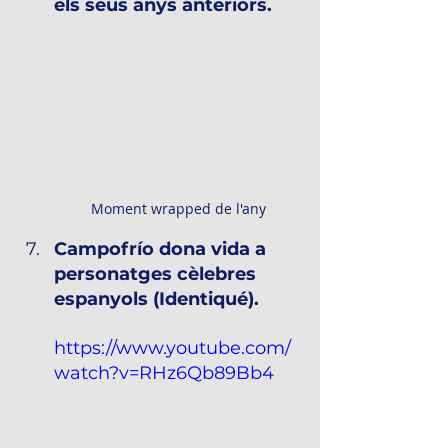
els seus anys anteriors.
Moment wrapped de l'any
Campofrío dona vida a 
personatges cèlebres 
espanyols (Identiqué).
https://www.youtube.com/
watch?v=RHz6Qb89Bb4